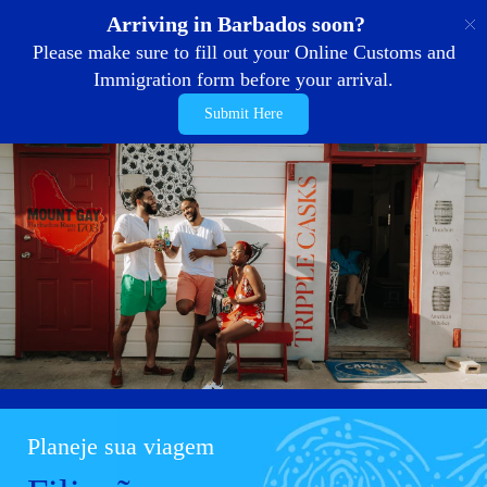
PT
Arriving in Barbados soon?
Please make sure to fill out your Online Customs and
Immigration form before your arrival.
Submit Here
Planeje sua viagem