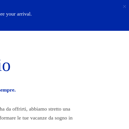
Chiamata
Login
Chi Siamo
e your arrival.
io
sempre.
ha da offrirti, abbiamo stretto una
asformare le tue vacanze da sogno in