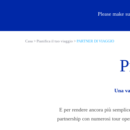
IT
Please make su
Casa
Pianifica il tuo viaggio
PARTNER DI VIAGGIO
P
Una va
E per rendere ancora più semplice 
partnership con numerosi tour opera