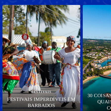
FESTIVAIS
30 COISA
FESTIVAIS IMPERDÍVEIS EM
QUAI
BARBADOS
C