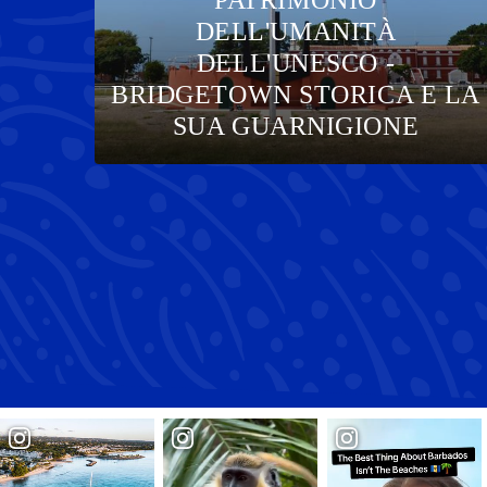
DELL'UMANITÀ
DELL'UNESCO -
...
BRIDGETOWN STORICA E LA
SUA GUARNIGIONE