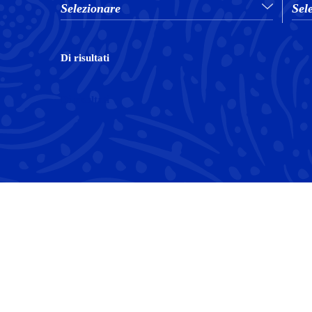
Selezionare
Sel
Di
risultati
Di
risultati