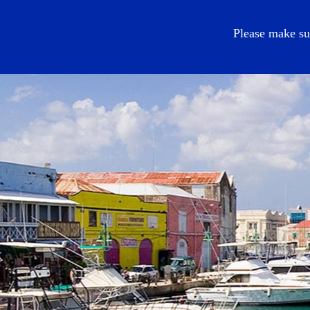
IT
Please make su