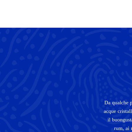
Da qualche pa
acque cristal
il buongusta
rum, ai 