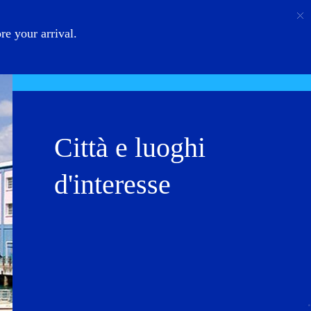
Chiamata
Login
Chi Siamo
e your arrival.
Città e luoghi
d'interesse