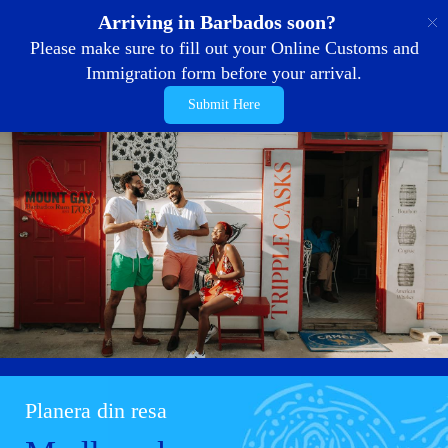
SE
Arriving in Barbados soon?
Please make sure to fill out your Online Customs and
Immigration form before your arrival.
Submit Here
Planera din resa